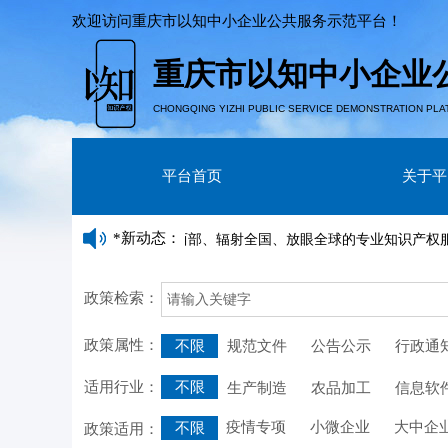
欢迎访问
重庆市以知中小企业公共服务示范平台
！
重庆市以知中小企业
CHONGQING YIZHI PUBLIC SERVICE DEMONSTRATION PLA
平台首页
关于平
*新动态：
现已成为立足重庆、服务西部、辐射全国、放眼全球的专业知识产权服务机
政策检索：
政策属性：
不限
规范文件
公告公示
行政通
适用行业：
不限
生产制造
农品加工
信息软
疫情专项
小微企业
大中企
不限
政策适用：