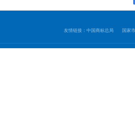
友情链接：中国商标总局 国家
版权所有：
以知（重
声明:本站